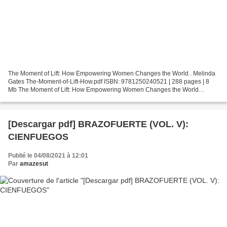
The Moment of Lift: How Empowering Women Changes the World . Melinda
Gates The-Moment-of-Lift-How.pdf ISBN: 9781250240521 | 288 pages | 8
Mb The Moment of Lift: How Empowering Women Changes the World
Melinda Gates Page: 288 Format: pdf, ePub, fb2, mobi...
[Descargar pdf] BRAZOFUERTE (VOL. V):
CIENFUEGOS
Publié le 04/08/2021 à 12:01
Par
amazesut