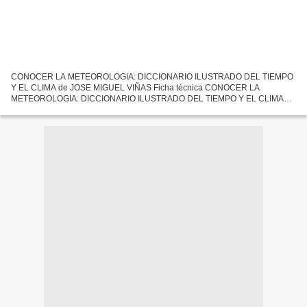
CONOCER LA METEOROLOGIA: DICCIONARIO ILUSTRADO DEL TIEMPO
Y EL CLIMA de JOSE MIGUEL VIÑAS Ficha técnica CONOCER LA
METEOROLOGIA: DICCIONARIO ILUSTRADO DEL TIEMPO Y EL CLIMA
JOSE MIGUEL VIÑAS Número de páginas: 456 Idioma: CASTELLANO
Formatos: Pdf, ePub,...