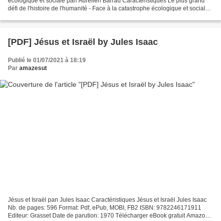
écologique et sociale pan Aurélien Barrau Caractéristiques Le plus grand
défi de l'histoire de l'humanité - Face à la catastrophe écologique et sociale
Aurélien Barrau Nb. de pages:...
[PDF] Jésus et Israël by Jules Isaac
Publié le 01/07/2021 à 18:19
Par
amazesut
Jésus et Israël pan Jules Isaac Caractéristiques Jésus et Israël Jules Isaac
Nb. de pages: 596 Format: Pdf, ePub, MOBI, FB2 ISBN: 9782246171911
Editeur: Grasset Date de parution: 1970 Télécharger eBook gratuit Amazon