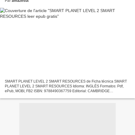
Par
amazesut
SMART PLANET LEVEL 2 SMART RESOURCES de Ficha técnica SMART
PLANET LEVEL 2 SMART RESOURCES Idioma: INGLÉS Formatos: Pdf,
ePub, MOBI, FB2 ISBN: 9788490367759 Editorial: CAMBRIDGE
UNIVERSITY PRESS Año de edición: 2015 Descargar eBook gratis Google
descarga...