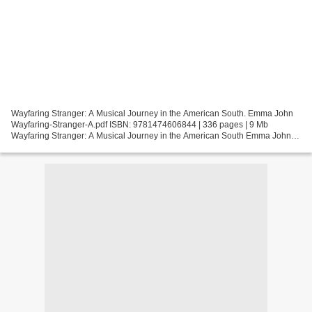
Wayfaring Stranger: A Musical Journey in the American South. Emma John
Wayfaring-Stranger-A.pdf ISBN: 9781474606844 | 336 pages | 9 Mb
Wayfaring Stranger: A Musical Journey in the American South Emma John
Page: 336 Format: pdf, ePub, fb2, mobi ISBN: 9781474606844...