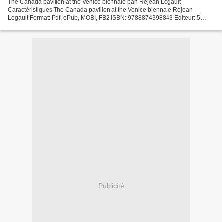
The Canada pavilion at the Venice biennale pan Réjean Legault
Caractéristiques The Canada pavilion at the Venice biennale Réjean
Legault Format: Pdf, ePub, MOBI, FB2 ISBN: 9788874398843 Editeur: 5
Continents Date de parution: 2020 Télécharger eBook gratuit...
Publicité