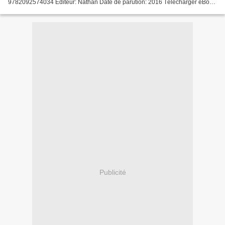
9782092574034 Editeur: Nathan Date de parution: 2016 Télécharger eBook
gratuit Anglais téléchargement ebook gratuit...
Publicité