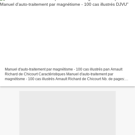
Manuel d'auto-traitement par magnétisme - 100 cas illustrés pan Arnault
Richard de Chicourt Caractéristiques Manuel d'auto-traitement par
magnétisme - 100 cas illustrés Arnault Richard de Chicourt Nb. de pages:
240 Format: Pdf, ePub, MOBI, FB2 ISBN: 9782841977666...