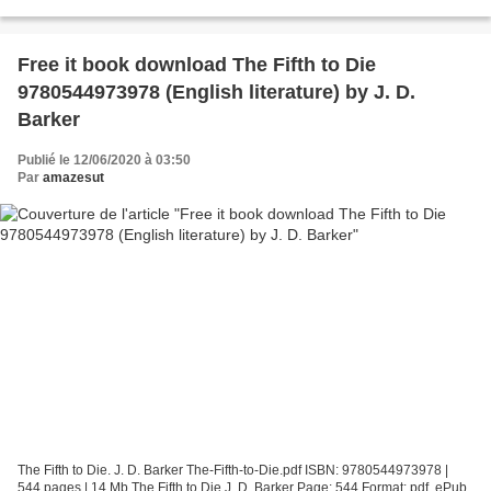
Everest English books in pdf format free download...
Free it book download The Fifth to Die
9780544973978 (English literature) by J. D.
Barker
Publié le 12/06/2020 à 03:50
Par
amazesut
The Fifth to Die. J. D. Barker The-Fifth-to-Die.pdf ISBN: 9780544973978 |
544 pages | 14 Mb The Fifth to Die J. D. Barker Page: 544 Format: pdf, ePub,