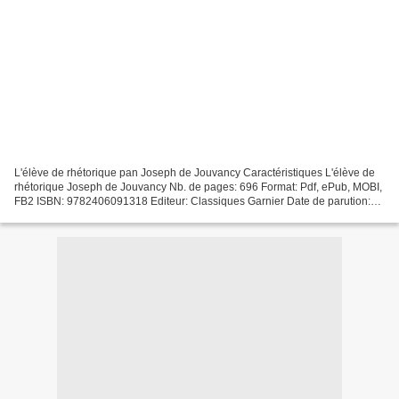
L'élève de rhétorique pan Joseph de Jouvancy Caractéristiques L'élève de
rhétorique Joseph de Jouvancy Nb. de pages: 696 Format: Pdf, ePub, MOBI,
FB2 ISBN: 9782406091318 Editeur: Classiques Garnier Date de parution:
2020 Télécharger eBook gratuit Ebooks...