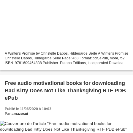
A Winter's Promise by Christelle Dabos, Hildegarde Serle A Winter's Promise
Christelle Dabos, Hildegarde Serle Page: 468 Format: pdf, ePub, mobi, fb2
ISBN: 9781609454838 Publisher: Europa Editions, Incorporated Download
A Winter's Promise Download ebooks...
Free audio motivational books for downloading
Bad Kitty Does Not Like Thanksgiving RTF PDB
ePub
Publié le 11/06/2020 à 10:03
Par
amazesut