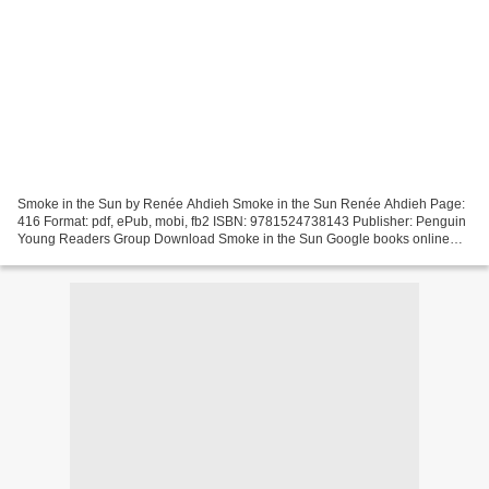
Smoke in the Sun by Renée Ahdieh Smoke in the Sun Renée Ahdieh Page:
416 Format: pdf, ePub, mobi, fb2 ISBN: 9781524738143 Publisher: Penguin
Young Readers Group Download Smoke in the Sun Google books online
free download Smoke in the Sun Synopsis EPUB...