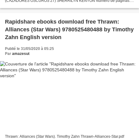
(CAZADORES OSCUROS 27) SHERRILYN KENYON Número de páginas:
352 Idioma: CASTELLANO Formatos: Pdf, ePub, MOBI, FB2 ISBN:
9788466347716 Editorial: DEBOLSILLO...
Rapidshare ebooks download free Thrawn:
Alliances (Star Wars) 9780525480488 by Timothy
Zahn English version
Publié le 31/05/2020 à 05:25
Par
amazesut
Thrawn: Alliances (Star Wars). Timothy Zahn Thrawn-Alliances-Star.pdf