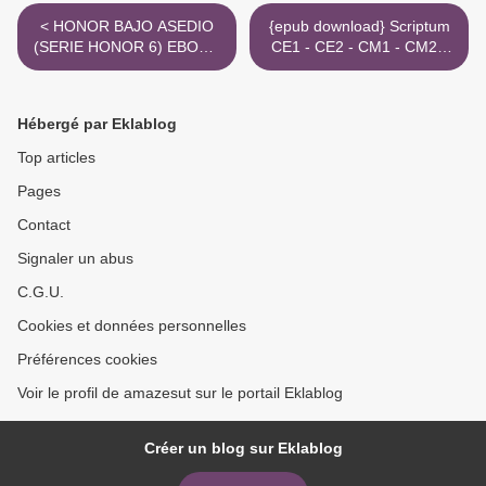
< HONOR BAJO ASEDIO
{epub download} Scriptum
(SERIE HONOR 6) EBOOK
CE1 - CE2 - CM1 - CM2 -
| RADCLYFFE | Descargar
6e - ULIS - Apprendre à
libro PDF EPUB
écrire : copier et
orthographier >
Hébergé par Eklablog
Top articles
Pages
Contact
Signaler un abus
C.G.U.
Cookies et données personnelles
Préférences cookies
Voir le profil de amazesut sur le portail Eklablog
Créer un blog sur Eklablog