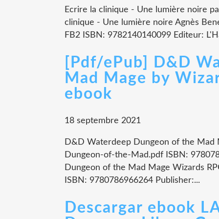
Ecrire la clinique - Une lumière noire p
clinique - Une lumière noire Agnès Ben
FB2 ISBN: 9782140140099 Editeur: L'Ha
[Pdf/ePub] D&D Wa
Mad Mage by Wiza
ebook
18 septembre 2021
D&D Waterdeep Dungeon of the Mad 
Dungeon-of-the-Mad.pdf ISBN: 97807
Dungeon of the Mad Mage Wizards RPG 
ISBN: 9780786966264 Publisher:...
Descargar ebook 