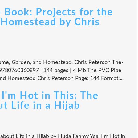
 Book: Projects for the
 Homestead by Chris
ome, Garden, and Homestead. Chris Peterson The-
 9780760360897 | 144 pages | 4 Mb The PVC Pipe
and Homestead Chris Peterson Page: 144 Format:...
I'm Hot in This: The
t Life in a Hijab
h about Life in a Hijab by Huda Fahmy Yes, I'm Hot in