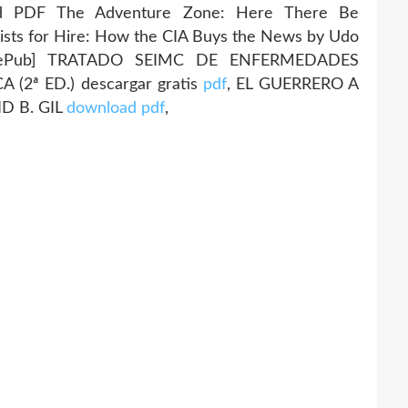
d PDF The Adventure Zone: Here There Be
lists for Hire: How the CIA Buys the News by Udo
[ePub] TRATADO SEIMC DE ENFERMEDADES
(2ª ED.) descargar gratis
pdf
, EL GUERRERO A
D B. GIL
download pdf
,