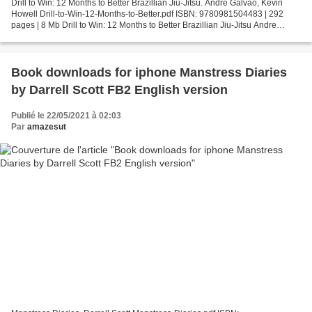
Drill to Win: 12 Months to Better Brazillian Jiu-Jitsu. Andre Galvao, Kevin
Howell Drill-to-Win-12-Months-to-Better.pdf ISBN: 9780981504483 | 292
pages | 8 Mb Drill to Win: 12 Months to Better Brazillian Jiu-Jitsu Andre
Galvao, Kevin Howell Page: 292...
Book downloads for iphone Manstress Diaries
by Darrell Scott FB2 English version
Publié le 22/05/2021 à 02:03
Par
amazesut