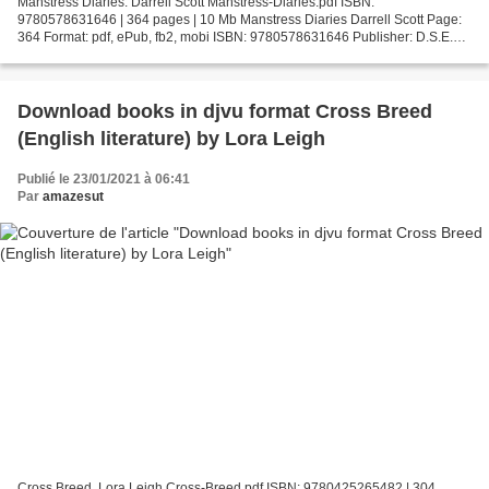
Manstress Diaries. Darrell Scott Manstress-Diaries.pdf ISBN:
9780578631646 | 364 pages | 10 Mb Manstress Diaries Darrell Scott Page:
364 Format: pdf, ePub, fb2, mobi ISBN: 9780578631646 Publisher: D.S.E.
PUBLISHING, LLC Download Manstress Diaries Book...
Download books in djvu format Cross Breed
(English literature) by Lora Leigh
Publié le 23/01/2021 à 06:41
Par
amazesut
Cross Breed. Lora Leigh Cross-Breed.pdf ISBN: 9780425265482 | 304