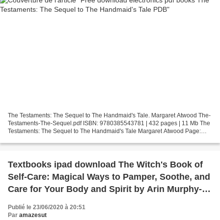
The Testaments: The Sequel to The Handmaid's Tale. Margaret Atwood The-
Testaments-The-Sequel.pdf ISBN: 9780385543781 | 432 pages | 11 Mb The
Testaments: The Sequel to The Handmaid's Tale Margaret Atwood Page:
432 Format: pdf, ePub, fb2, mobi ISBN: 9780385543781...
Textbooks ipad download The Witch's Book of
Self-Care: Magical Ways to Pamper, Soothe, and
Care for Your Body and Spirit by Arin Murphy-
Hiscock in English
Publié le 23/06/2020 à 20:51
Par
amazesut