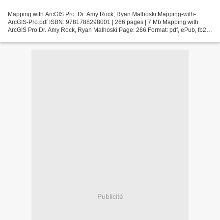
Mapping with ArcGIS Pro. Dr. Amy Rock, Ryan Malhoski Mapping-with-
ArcGIS-Pro.pdf ISBN: 9781788298001 | 266 pages | 7 Mb Mapping with
ArcGIS Pro Dr. Amy Rock, Ryan Malhoski Page: 266 Format: pdf, ePub, fb2,
mobi ISBN: 9781788298001 Publisher: Packt Publishing...
Publicité