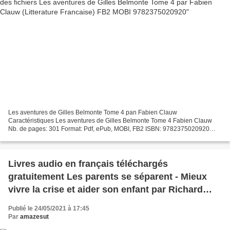
Les aventures de Gilles Belmonte Tome 4 pan Fabien Clauw
Caractéristiques Les aventures de Gilles Belmonte Tome 4 Fabien Clauw
Nb. de pages: 301 Format: Pdf, ePub, MOBI, FB2 ISBN: 9782375020920
Editeur: PAULSEN Date de parution: 2020 Télécharger eBook...
Livres audio en français téléchargés
gratuitement Les parents se séparent - Mieux
vivre la crise et aider son enfant par Richard
Cloutier, Lorraine Filion, Harry Timmermans
Publié le 24/05/2021 à 17:45
9782896196036 RTF ePu
Par
amazesut