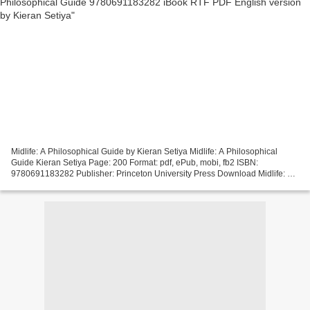
Midlife: A Philosophical Guide by Kieran Setiya Midlife: A Philosophical
Guide Kieran Setiya Page: 200 Format: pdf, ePub, mobi, fb2 ISBN:
9780691183282 Publisher: Princeton University Press Download Midlife: A
Philosophical Guide Free downloads books...