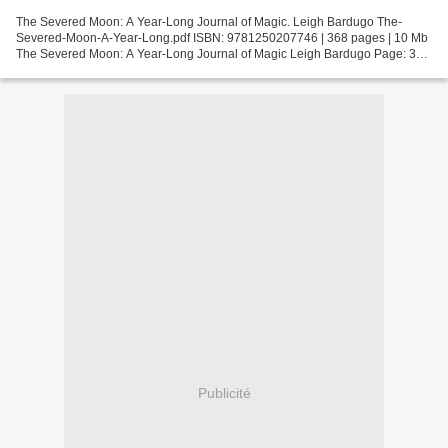
The Severed Moon: A Year-Long Journal of Magic. Leigh Bardugo The-
Severed-Moon-A-Year-Long.pdf ISBN: 9781250207746 | 368 pages | 10 Mb
The Severed Moon: A Year-Long Journal of Magic Leigh Bardugo Page: 368
Format: pdf, ePub, fb2, mobi ISBN: 9781250207746...
Publicité