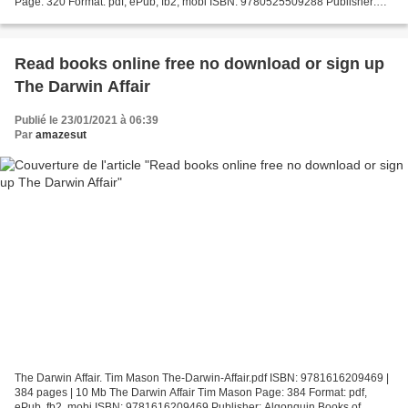
Page: 320 Format: pdf, ePub, fb2, mobi ISBN: 9780525509288 Publisher:
Random House Publishing Group Download...
Read books online free no download or sign up
The Darwin Affair
Publié le 23/01/2021 à 06:39
Par
amazesut
The Darwin Affair. Tim Mason The-Darwin-Affair.pdf ISBN: 9781616209469 |
384 pages | 10 Mb The Darwin Affair Tim Mason Page: 384 Format: pdf,
ePub, fb2, mobi ISBN: 9781616209469 Publisher: Algonquin Books of