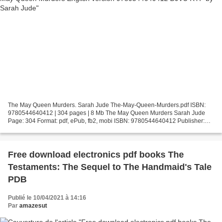
The May Queen Murders. Sarah Jude The-May-Queen-Murders.pdf ISBN:
9780544640412 | 304 pages | 8 Mb The May Queen Murders Sarah Jude
Page: 304 Format: pdf, ePub, fb2, mobi ISBN: 9780544640412 Publisher:
Houghton Mifflin Harcourt Download The May Queen...
Free download electronics pdf books The
Testaments: The Sequel to The Handmaid's Tale
PDB
Publié le 10/04/2021 à 14:16
Par
amazesut