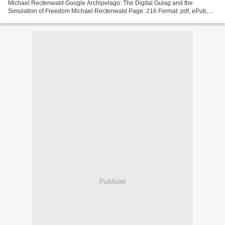
Michael Rectenwald Google Archipelago: The Digital Gulag and the
Simulation of Freedom Michael Rectenwald Page: 216 Format: pdf, ePub,
mobi, fb2 ISBN: 9781943003266 Publisher: New...
Publicité