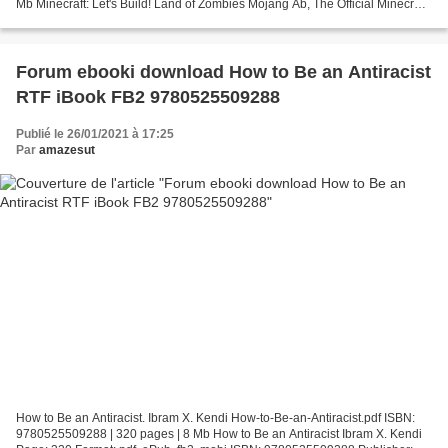
Mb Minecraft: Let's Build! Land of Zombies Mojang Ab, The Official Minecraft
Team Page: 64 Format: pdf,...
Forum ebooki download How to Be an Antiracist
RTF iBook FB2 9780525509288
Publié le 26/01/2021 à 17:25
Par
amazesut
How to Be an Antiracist. Ibram X. Kendi How-to-Be-an-Antiracist.pdf ISBN:
9780525509288 | 320 pages | 8 Mb How to Be an Antiracist Ibram X. Kendi