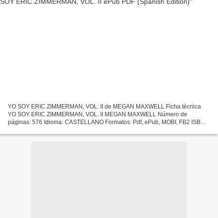
YO SOY ERIC ZIMMERMAN, VOL. II de MEGAN MAXWELL Ficha técnica
YO SOY ERIC ZIMMERMAN, VOL. II MEGAN MAXWELL Número de
páginas: 576 Idioma: CASTELLANO Formatos: Pdf, ePub, MOBI, FB2 ISBN:
9788408212737 Editorial: PLANETA Año de edición: 2019 Descargar
eBook...