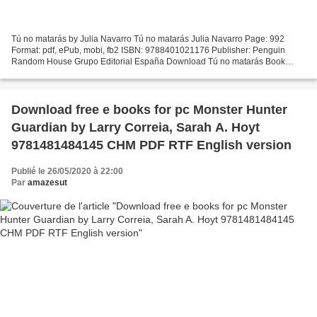
Tú no matarás by Julia Navarro Tú no matarás Julia Navarro Page: 992
Format: pdf, ePub, mobi, fb2 ISBN: 9788401021176 Publisher: Penguin
Random House Grupo Editorial España Download Tú no matarás Book
downloads free mp3 Tú no matarás Tú no matarás - Me...
Download free e books for pc Monster Hunter
Guardian by Larry Correia, Sarah A. Hoyt
9781481484145 CHM PDF RTF English version
Publié le 26/05/2020 à 22:00
Par
amazesut