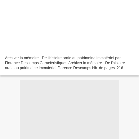
Archiver la mémoire - De l'histoire orale au patrimoine immatériel pan
Florence Descamps Caractéristiques Archiver la mémoire - De l'histoire
orale au patrimoine immatériel Florence Descamps Nb. de pages: 216
Format: Pdf, ePub, MOBI, FB2 ISBN: 9782713231742...