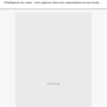
l'intelligence du corps - Une urgence dans nos organisations et nos modes
de vie Eve Berger-Grosjean Nb. de pages:...
Publicité