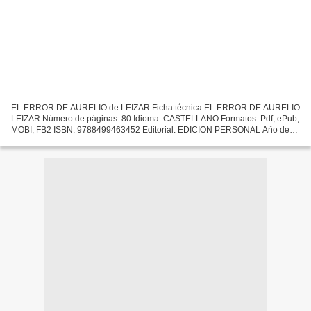
EL ERROR DE AURELIO de LEIZAR Ficha técnica EL ERROR DE AURELIO
LEIZAR Número de páginas: 80 Idioma: CASTELLANO Formatos: Pdf, ePub,
MOBI, FB2 ISBN: 9788499463452 Editorial: EDICION PERSONAL Año de
edición: 2014 Descargar eBook gratis Ebooks gratuitos...