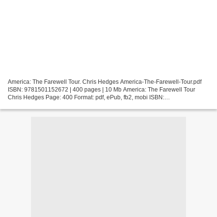
America: The Farewell Tour. Chris Hedges America-The-Farewell-Tour.pdf
ISBN: 9781501152672 | 400 pages | 10 Mb America: The Farewell Tour
Chris Hedges Page: 400 Format: pdf, ePub, fb2, mobi ISBN:
9781501152672 Publisher: Simon & Schuster Download America:...