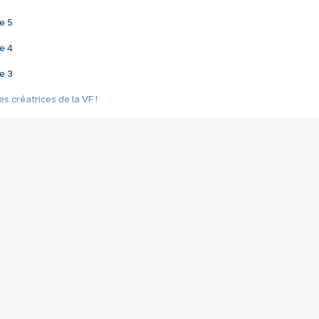
e 5
e 4
e 3
s créatrices de la VF !
e 2
e 1
e Mektoub My Love arrive enfin ! Rencontre avec Shaïn Boumedine et Sal
i : après Toni en famille
elle réalise le bouleversant Dites lui que je l'aime
ais ! Rencontre autour de Vie privée de Rebecca Zlotowski
 de Marguerite, Grave... Rencontre avec Ella Rumpf
 Les Rêveurs, un film intime sur la santé mentale