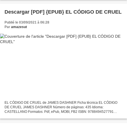
eBook gratis Descargas...
Descargar [PDF] {EPUB} EL CÓDIGO DE CRUEL
Publié le 03/09/2021 à 06:28
Par
amazesut
EL CÓDIGO DE CRUEL de JAMES DASHNER Ficha técnica EL CÓDIGO
DE CRUEL JAMES DASHNER Número de páginas: 435 Idioma:
CASTELLANO Formatos: Pdf, ePub, MOBI, FB2 ISBN: 9788494527791
Editorial: NOCTURNA EDICIONES Año de edición: 2016 Descargar eBook
gratis Descarga...