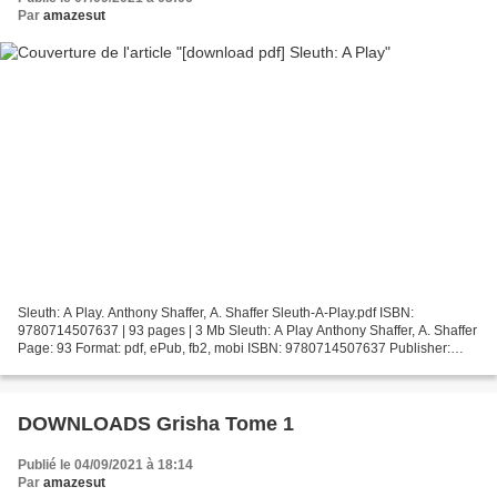
Par
amazesut
Sleuth: A Play. Anthony Shaffer, A. Shaffer Sleuth-A-Play.pdf ISBN:
9780714507637 | 93 pages | 3 Mb Sleuth: A Play Anthony Shaffer, A. Shaffer
Page: 93 Format: pdf, ePub, fb2, mobi ISBN: 9780714507637 Publisher:
Marion Boyars Publishers Ltd Download Sleuth:...
DOWNLOADS Grisha Tome 1
Publié le 04/09/2021 à 18:14
Par
amazesut