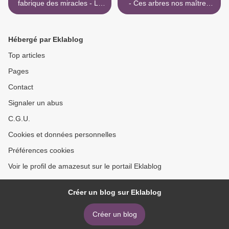
fabrique des miracles - La
- Ces arbres nos maîtres
quête d'un neurochirurgien
download >
pour percer les mystères du
cerveau et les secrets du
Hébergé par Eklablog
coeur
Top articles
Pages
Contact
Signaler un abus
C.G.U.
Cookies et données personnelles
Préférences cookies
Voir le profil de amazesut sur le portail Eklablog
Créer un blog sur Eklablog
Créer un blog