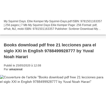
My Squirrel Days. Ellie Kemper My-Squirrel-Days.pdf ISBN: 9781501163357
| 256 pages | 7 Mb My Squirrel Days Ellie Kemper Page: 256 Format: pdf,
ePub, fb2, mobi ISBN: 9781501163357 Publisher: Scribner Download My
Squirrel Days Free audiobook download mp3...
Books download pdf free 21 lecciones para el
siglo XXI in English 9788499928777 by Yuval
Noah Harari
Publié le 25/05/2020 à 12:08
Par
amazesut