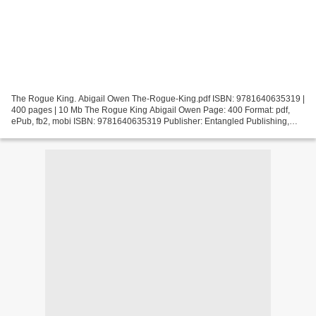
The Rogue King. Abigail Owen The-Rogue-King.pdf ISBN: 9781640635319 |
400 pages | 10 Mb The Rogue King Abigail Owen Page: 400 Format: pdf,
ePub, fb2, mobi ISBN: 9781640635319 Publisher: Entangled Publishing,
LLC Download The Rogue King Downloading audio...