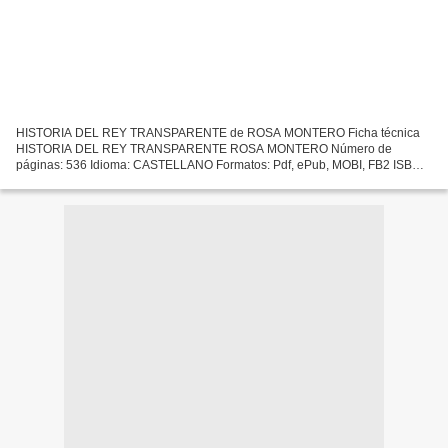
HISTORIA DEL REY TRANSPARENTE de ROSA MONTERO Ficha técnica
HISTORIA DEL REY TRANSPARENTE ROSA MONTERO Número de
páginas: 536 Idioma: CASTELLANO Formatos: Pdf, ePub, MOBI, FB2 ISBN:
9788420433363 Editorial: ALFAGUARA Año de edición: 2017 Descargar
eBook...