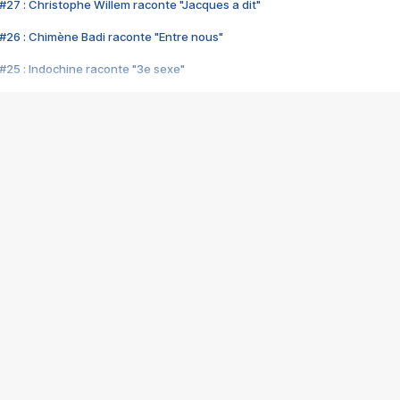
#27 : Christophe Willem raconte "Jacques a dit"
#26 : Chimène Badi raconte "Entre nous"
#25 : Indochine raconte "3e sexe"
#24 : Zaho raconte "C'est chelou"
#23 : Patrick Bruel raconte "Au café des délices"
#22 : Kyo raconte "Le chemin"
#21 : Nolwenn Leroy raconte "Cassé"
#20 : Patrick Hernandez raconte "Born to be alive"
#19 : Lorie raconte "Près de moi"
#18 : Michael Jones raconte "A nos actes manqués" (avec Jean-Jacque
#17 : Khaled raconte "Aïcha"
#16 : Corneille raconte "Parce qu'on vient de loin"
#15 : Indochine raconte "L'aventurier"