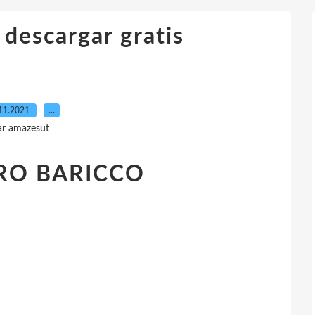
descargar gratis
11.2021
…
ar amazesut
RO BARICCO