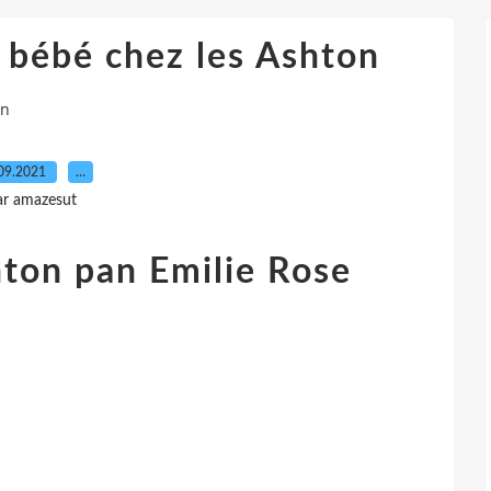
ébé chez les Ashton
on
09.2021
…
ar amazesut
hton pan Emilie Rose