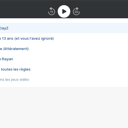
 DayZ
 a 13 ans (et vous l'avez ignoré)
e (littéralement)
im Rayan
 toutes les règles
s les jeux vidéo
us choquant de Rockstar ? - Le scandale BULLY
e plus moche de Steam
du RÊVE tourne au CAUCHEMAR
pendant 8 heures