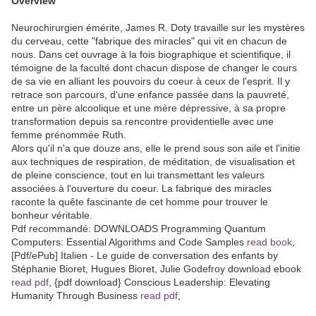
Overview
Neurochirurgien émérite, James R. Doty travaille sur les mystères
du cerveau, cette "fabrique des miracles" qui vit en chacun de
nous. Dans cet ouvrage à la fois biographique et scientifique, il
témoigne de la faculté dont chacun dispose de changer le cours
de sa vie en alliant les pouvoirs du coeur à ceux de l'esprit. Il y
retrace son parcours, d'une enfance passée dans la pauvreté,
entre un père alcoolique et une mère dépressive, à sa propre
transformation depuis sa rencontre providentielle avec une
femme prénommée Ruth.
Alors qu'il n'a que douze ans, elle le prend sous son aile et l'initie
aux techniques de respiration, de méditation, de visualisation et
de pleine conscience, tout en lui transmettant les valeurs
associées à l'ouverture du coeur. La fabrique des miracles
raconte la quête fascinante de cet homme pour trouver le
bonheur véritable.
Pdf recommandé: DOWNLOADS Programming Quantum
Computers: Essential Algorithms and Code Samples
read book
,
[Pdf/ePub] Italien - Le guide de conversation des enfants by
Stéphanie Bioret, Hugues Bioret, Julie Godefroy download ebook
read pdf
, {pdf download} Conscious Leadership: Elevating
Humanity Through Business
read pdf
,